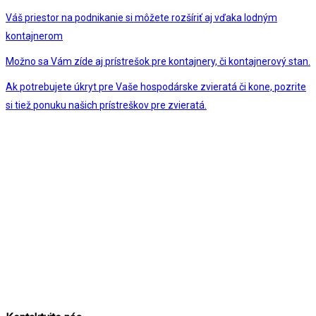
Váš priestor na podnikanie si môžete rozšíriť aj vďaka lodným
kontajnerom
Možno sa Vám zíde aj prístrešok pre kontajnery, či kontajnerový stan.
Ak potrebujete úkryt pre Vaše hospodárske zvieratá či kone, pozrite
si tiež ponuku našich prístreškov pre zvieratá.