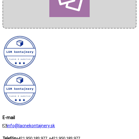
E-mail
info@lacnekontajnery.sk
Telefón
+421 950 183 977, +421 950 183 977