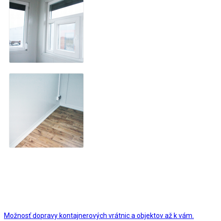
Možnosť dopravy kontajnerových vrátnic a objektov až k vám.