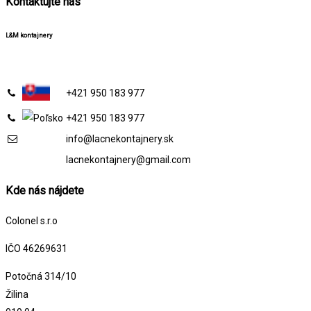
Kontaktujte nás
L&M kontajnery
+421 950 183 977
+421 950 183 977
info@lacnekontajnery.sk
lacnekontajnery@gmail.com
Kde nás nájdete
Colonel s.r.o
IČO 46269631
Potočná 314/10
Žilina