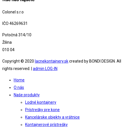
Colonel s.r.o
IČO 46269631
Potočná 314/10
Žilina
010 04
Copyright © 2020
lacnekontajnery.sk
created by BONDI DESIGN. All
rights reserved. |
admin LOG-IN
Home
O nás
Naše produkty
Lodné kontajnery
Prístrešky pre kone
Kancelárske objekty a vrátnice
Kontajnerové prístrešky