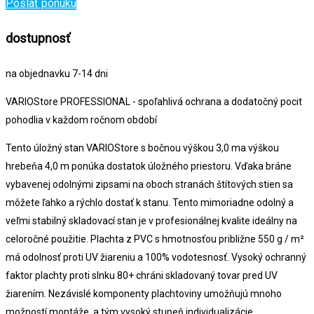
Poslať ponuku
dostupnosť
na objednavku 7-14 dni
VARIOStore PROFESSIONAL - spoľahlivá ochrana a dodatočný pocit
pohodlia v každom ročnom období
Tento úložný stan VARIOStore s bočnou výškou 3,0 ma výškou
hrebeňa 4,0 m ponúka dostatok úložného priestoru. Vďaka bráne
vybavenej odolnými zipsami na oboch stranách štítových stien sa
môžete ľahko a rýchlo dostať k stanu. Tento mimoriadne odolný a
veľmi stabilný skladovací stan je v profesionálnej kvalite ideálny na
celoročné použitie. Plachta z PVC s hmotnosťou približne 550 g / m²
má odolnosť proti UV žiareniu a 100% vodotesnosť. Vysoký ochranný
faktor plachty proti slnku 80+ chráni skladovaný tovar pred UV
žiarením. Nezávislé komponenty plachtoviny umožňujú mnoho
možností montáže, a tým vysoký stupeň individualizácie.